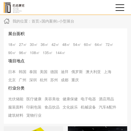
我的位置：
首页
>
国内案例
>
小型展台
展台面积
18㎡
27㎡
30㎡
36㎡
42㎡
48㎡
54㎡
60㎡
64㎡
72㎡
90㎡
96㎡
108㎡
135㎡
144㎡
项目地点
日本
韩国
泰国
美国
德国
迪拜
俄罗斯
澳大利亚
上海
北京
广州
深圳
杭州
苏州
成都
重庆
行业分类
光伏储能
医疗健康
美容美妆
健康保健
电子电器
酒店用品
服装面料
印刷包装
食品饮品
文化娱乐
机械设备
汽车&配件
建筑材料
宠物行业