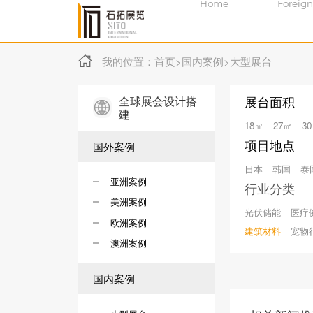
Home
Foreign
我的位置：
首页
>
国内案例
>
大型展台
全球展会设计搭
展台面积
建
18㎡
27㎡
3
项目地点
国外案例
日本
韩国
泰
亚洲案例
行业分类
美洲案例
光伏储能
医疗
欧洲案例
建筑材料
宠物
澳洲案例
国内案例