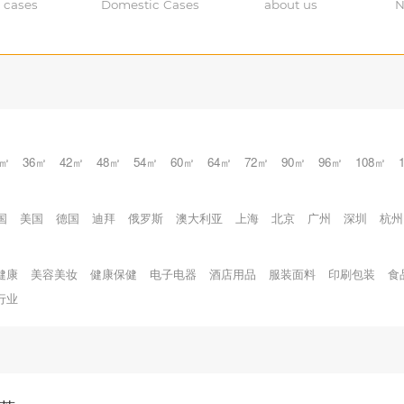
 cases
Domestic Cases
about us
N
0㎡
36㎡
42㎡
48㎡
54㎡
60㎡
64㎡
72㎡
90㎡
96㎡
108㎡
国
美国
德国
迪拜
俄罗斯
澳大利亚
上海
北京
广州
深圳
杭州
健康
美容美妆
健康保健
电子电器
酒店用品
服装面料
印刷包装
食
行业