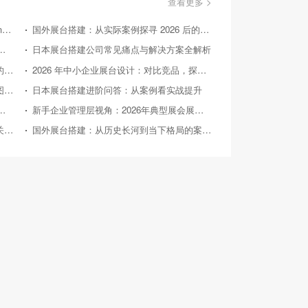
查看更多 >
美国国际消费类电子产品展览会（Consumer Electronics Show，简称CES）
国外展台搭建：从实际案例探寻 2026 后的趋势方向
不同展台搭建风格实际效果对比评测
日本展台搭建公司常见痛点与解决方案全解析
国外展台搭建：新手视角下不同搭建方案的性价比对比
2026 年中小企业展台设计：对比竞品，探寻高性价比之路
日本展台搭建公司：从历史轨迹到未来蓝图的深度剖析
日本展台搭建进阶问答：从案例看实战提升
台设计实用方案对比：助力性价比之选
新手企业管理层视角：2026年典型展会展台搭建案例深度剖析
日本展台搭建新手FAQ：性价比之路上的关键解惑
国外展台搭建：从历史长河到当下格局的案例剖析