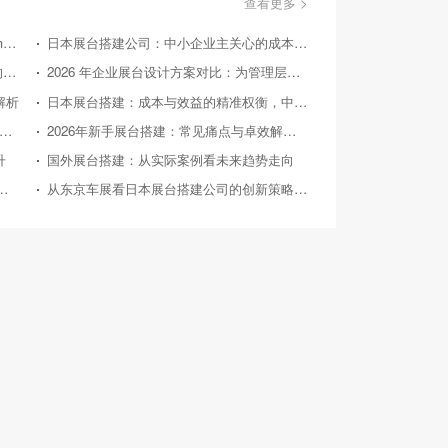
查看更多 >
美国国际消费类电子产品展览会（Consumer Electronics Show，简称CES）
日本展台搭建公司：中小企业主关心的成本效益问答
国外展台搭建：从实际案例探寻 2026 后的趋势方向
2026 年企业展台设计方案对比：为管理层提供精准决策参考
解析
日本展台搭建：成本与效益的精准权衡，中小企业的投资指南
26 年中小企业展台设计：对比竞品，探寻高性价比之路
2026年新手展台搭建：常见痛点与卓效解决方案
升
国外展台搭建：从实际案例看未来趋势走向
026年典型展会展台搭建案例深度剖析
从东京车展看日本展台搭建公司的创新策略与实践