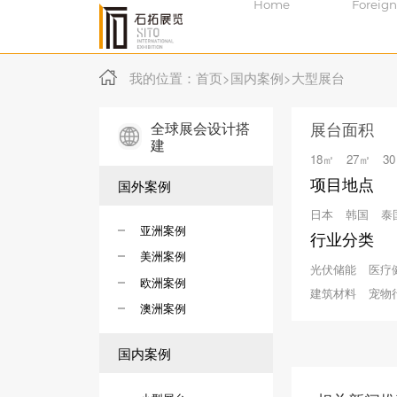
Home
Foreign
我的位置：
首页
>
国内案例
>
大型展台
全球展会设计搭
展台面积
建
18㎡
27㎡
3
项目地点
国外案例
日本
韩国
泰
亚洲案例
行业分类
美洲案例
光伏储能
医疗
欧洲案例
建筑材料
宠物
澳洲案例
国内案例