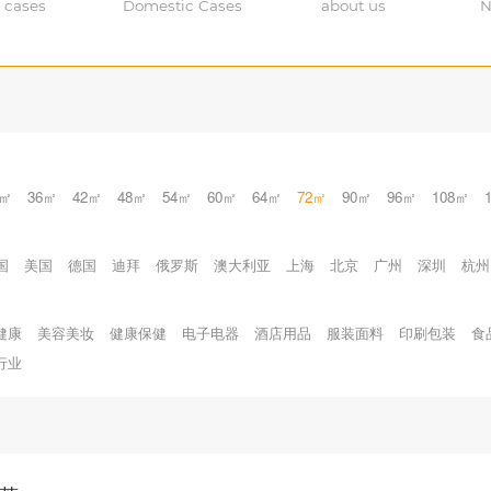
 cases
Domestic Cases
about us
N
0㎡
36㎡
42㎡
48㎡
54㎡
60㎡
64㎡
72㎡
90㎡
96㎡
108㎡
国
美国
德国
迪拜
俄罗斯
澳大利亚
上海
北京
广州
深圳
杭州
健康
美容美妆
健康保健
电子电器
酒店用品
服装面料
印刷包装
食
行业