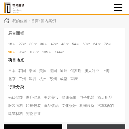
我的位置：
首页
>
国内案例
展台面积
18㎡
27㎡
30㎡
36㎡
42㎡
48㎡
54㎡
60㎡
64㎡
72㎡
90㎡
96㎡
108㎡
135㎡
144㎡
项目地点
日本
韩国
泰国
美国
德国
迪拜
俄罗斯
澳大利亚
上海
北京
广州
深圳
杭州
苏州
成都
重庆
行业分类
光伏储能
医疗健康
美容美妆
健康保健
电子电器
酒店用品
服装面料
印刷包装
食品饮品
文化娱乐
机械设备
汽车&配件
建筑材料
宠物行业