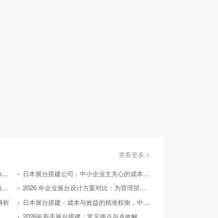
查看更多 >
美国国际消费类电子产品展览会（Consumer Electronics Show，简称CES）
日本展台搭建公司：中小企业主关心的成本效益问答
国外展台搭建：从实际案例探寻 2026 后的趋势方向
2026 年企业展台设计方案对比：为管理层提供精准决策参考
解析
日本展台搭建：成本与效益的精准权衡，中小企业的投资指南
26 年中小企业展台设计：对比竞品，探寻高性价比之路
2026年新手展台搭建：常见痛点与卓效解决方案