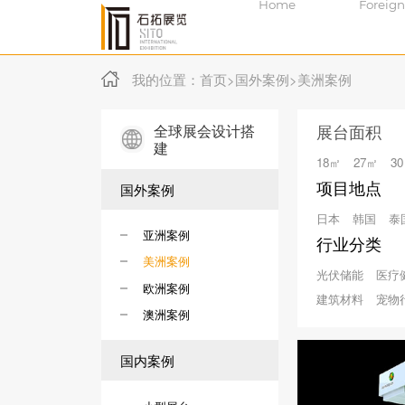
Home
Foreign
我的位置：
首页
>
国外案例
>
美洲案例
全球展会设计搭
展台面积
建
18㎡
27㎡
3
项目地点
国外案例
日本
韩国
泰
亚洲案例
行业分类
美洲案例
光伏储能
医疗
欧洲案例
建筑材料
宠物
澳洲案例
国内案例