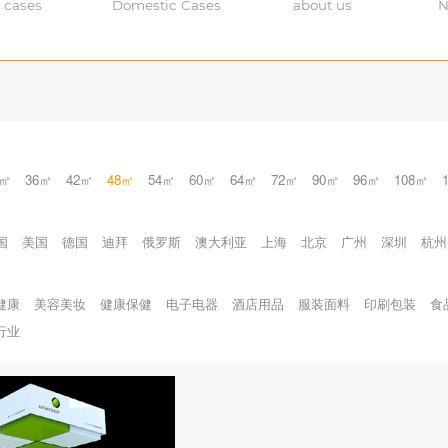
 cases
Domestic Cases
about us
N
0㎡
36㎡
42㎡
48㎡
54㎡
60㎡
64㎡
72㎡
90㎡
96㎡
108㎡
国
美国
德国
迪拜
俄罗斯
澳大利亚
上海
北京
广州
深圳
杭州
健康
美容美妆
健康保健
电子电器
酒店用品
服装面料
印刷包装
食
行业