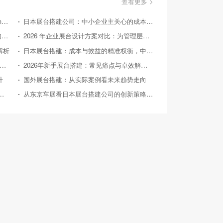
查看更多 >
美国国际消费类电子产品展览会（Consumer Electronics Show，简称CES）
日本展台搭建公司：中小企业主关心的成本效益问答
国外展台搭建：从实际案例探寻 2026 后的趋势方向
2026 年企业展台设计方案对比：为管理层提供精准决策参考
解析
日本展台搭建：成本与效益的精准权衡，中小企业的投资指南
26 年中小企业展台设计：对比竞品，探寻高性价比之路
2026年新手展台搭建：常见痛点与卓效解决方案
升
国外展台搭建：从实际案例看未来趋势走向
026年典型展会展台搭建案例深度剖析
从东京车展看日本展台搭建公司的创新策略与实践