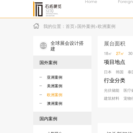
Home
Foreign
我的位置：
首页
>
国外案例
>
欧洲案例
全球展会设计搭
展台面积
建
18㎡
27㎡
3
项目地点
国外案例
日本
韩国
泰
亚洲案例
行业分类
美洲案例
光伏储能
医疗
欧洲案例
建筑材料
宠物
澳洲案例
国内案例