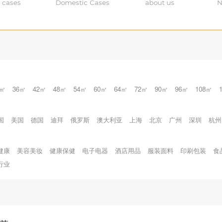
 cases
Domestic Cases
about us
N
0㎡
36㎡
42㎡
48㎡
54㎡
60㎡
64㎡
72㎡
90㎡
96㎡
108㎡
国
美国
德国
迪拜
俄罗斯
澳大利亚
上海
北京
广州
深圳
杭州
健康
美容美妆
健康保健
电子电器
酒店用品
服装面料
印刷包装
食
行业