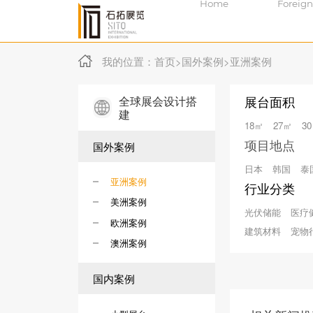
Home
Foreign
我的位置：
首页
>
国外案例
>
亚洲案例
全球展会设计搭
展台面积
建
18㎡
27㎡
3
项目地点
国外案例
日本
韩国
泰
亚洲案例
行业分类
美洲案例
光伏储能
医疗
欧洲案例
建筑材料
宠物
澳洲案例
国内案例