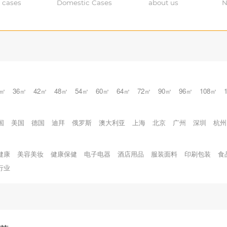
 cases
Domestic Cases
about us
N
0㎡
36㎡
42㎡
48㎡
54㎡
60㎡
64㎡
72㎡
90㎡
96㎡
108㎡
国
美国
德国
迪拜
俄罗斯
澳大利亚
上海
北京
广州
深圳
杭州
健康
美容美妆
健康保健
电子电器
酒店用品
服装面料
印刷包装
食
行业