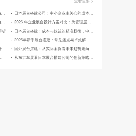
查看更多 >
美国国际消费类电子产品展览会（Consumer Electronics Show，简称CES）
日本展台搭建公司：中小企业主关心的成本效益问答
国外展台搭建：从实际案例探寻 2026 后的趋势方向
2026 年企业展台设计方案对比：为管理层提供精准决策参考
解析
日本展台搭建：成本与效益的精准权衡，中小企业的投资指南
26 年中小企业展台设计：对比竞品，探寻高性价比之路
2026年新手展台搭建：常见痛点与卓效解决方案
升
国外展台搭建：从实际案例看未来趋势走向
026年典型展会展台搭建案例深度剖析
从东京车展看日本展台搭建公司的创新策略与实践