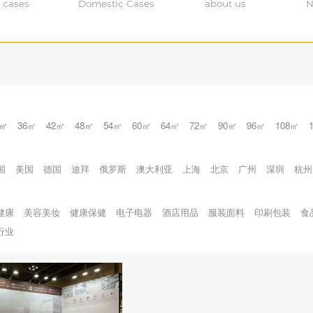
 cases
Domestic Cases
about us
N
0㎡
36㎡
42㎡
48㎡
54㎡
60㎡
64㎡
72㎡
90㎡
96㎡
108㎡
国
美国
德国
迪拜
俄罗斯
澳大利亚
上海
北京
广州
深圳
杭州
健康
美容美妆
健康保健
电子电器
酒店用品
服装面料
印刷包装
食
行业