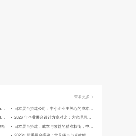
查看更多 >
美国国际消费类电子产品展览会（Consumer Electronics Show，简称CES）
日本展台搭建公司：中小企业主关心的成本效益问答
国外展台搭建：从实际案例探寻 2026 后的趋势方向
2026 年企业展台设计方案对比：为管理层提供精准决策参考
解析
日本展台搭建：成本与效益的精准权衡，中小企业的投资指南
26 年中小企业展台设计：对比竞品，探寻高性价比之路
2026年新手展台搭建：常见痛点与卓效解决方案