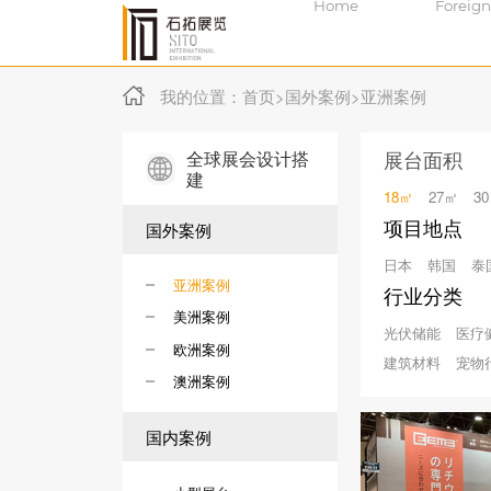
Home
Foreign
我的位置：
首页
>
国外案例
>
亚洲案例
全球展会设计搭
展台面积
建
18㎡
27㎡
3
项目地点
国外案例
日本
韩国
泰
亚洲案例
行业分类
美洲案例
光伏储能
医疗
欧洲案例
建筑材料
宠物
澳洲案例
国内案例