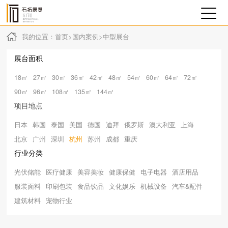
我的位置：
首页
>
国内案例
>
中型展台
展台面积
18㎡
27㎡
30㎡
36㎡
42㎡
48㎡
54㎡
60㎡
64㎡
72㎡
90㎡
96㎡
108㎡
135㎡
144㎡
项目地点
日本
韩国
泰国
美国
德国
迪拜
俄罗斯
澳大利亚
上海
北京
广州
深圳
杭州
苏州
成都
重庆
行业分类
光伏储能
医疗健康
美容美妆
健康保健
电子电器
酒店用品
服装面料
印刷包装
食品饮品
文化娱乐
机械设备
汽车&配件
建筑材料
宠物行业