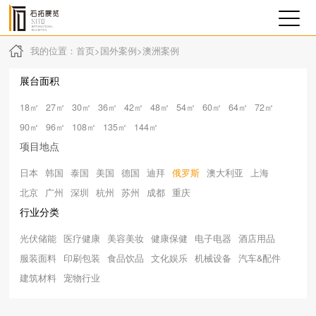
我的位置：
首页
>
国外案例
>
澳洲案例
展台面积
18㎡
27㎡
30㎡
36㎡
42㎡
48㎡
54㎡
60㎡
64㎡
72㎡
90㎡
96㎡
108㎡
135㎡
144㎡
项目地点
日本
韩国
泰国
美国
德国
迪拜
俄罗斯
澳大利亚
上海
北京
广州
深圳
杭州
苏州
成都
重庆
行业分类
光伏储能
医疗健康
美容美妆
健康保健
电子电器
酒店用品
服装面料
印刷包装
食品饮品
文化娱乐
机械设备
汽车&配件
建筑材料
宠物行业