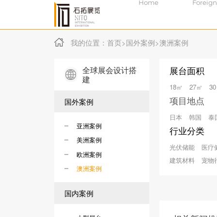
Home
Foreign
我的位置：
首页
>
国外案例
>
澳洲案例
全球展会设计搭
展台面积
建
18㎡
27㎡
3
项目地点
国外案例
日本
韩国
泰
亚洲案例
行业分类
美洲案例
光伏储能
医疗
欧洲案例
建筑材料
宠物
澳洲案例
国内案例