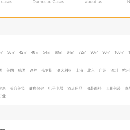
 cases
Domestic Cases
about us
N
0㎡
36㎡
42㎡
48㎡
54㎡
60㎡
64㎡
72㎡
90㎡
96㎡
108㎡
国
美国
德国
迪拜
俄罗斯
澳大利亚
上海
北京
广州
深圳
杭州
健康
美容美妆
健康保健
电子电器
酒店用品
服装面料
印刷包装
食
行业