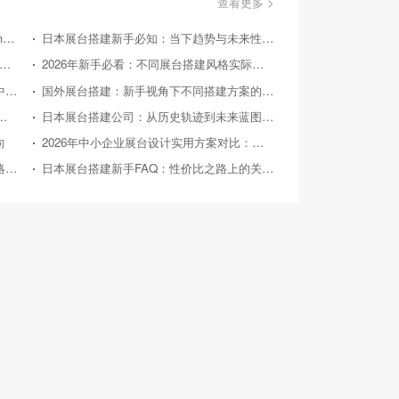
查看更多 >
美国国际消费类电子产品展览会（Consumer Electronics Show，简称CES）
日本展台搭建新手必知：当下趋势与未来性价比走向
26 年企业展台设计方案对比：为管理层提供精准决策参考
2026年新手必看：不同展台搭建风格实际效果对比评测
日本展台搭建：成本与效益的精准权衡，中小企业的投资指南
国外展台搭建：新手视角下不同搭建方案的性价比对比
台搭建：常见痛点与卓效解决方案
日本展台搭建公司：从历史轨迹到未来蓝图的深度剖析
向
2026年中小企业展台设计实用方案对比：助力性价比之选
从东京车展看日本展台搭建公司的创新策略与实践
日本展台搭建新手FAQ：性价比之路上的关键解惑