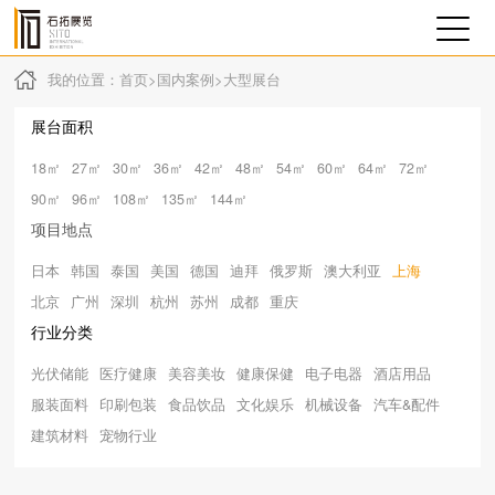
我的位置：
首页
>
国内案例
>
大型展台
展台面积
18㎡
27㎡
30㎡
36㎡
42㎡
48㎡
54㎡
60㎡
64㎡
72㎡
90㎡
96㎡
108㎡
135㎡
144㎡
项目地点
日本
韩国
泰国
美国
德国
迪拜
俄罗斯
澳大利亚
上海
北京
广州
深圳
杭州
苏州
成都
重庆
行业分类
光伏储能
医疗健康
美容美妆
健康保健
电子电器
酒店用品
服装面料
印刷包装
食品饮品
文化娱乐
机械设备
汽车&配件
建筑材料
宠物行业