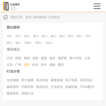
我的位置：
首页
>
国内案例
>
大型展台
展台面积
18㎡
27㎡
30㎡
36㎡
42㎡
48㎡
54㎡
60㎡
64㎡
72㎡
90㎡
96㎡
108㎡
135㎡
144㎡
项目地点
日本
韩国
泰国
美国
德国
迪拜
俄罗斯
澳大利亚
上海
北京
广州
深圳
杭州
苏州
成都
重庆
行业分类
光伏储能
医疗健康
美容美妆
健康保健
电子电器
酒店用品
服装面料
印刷包装
食品饮品
文化娱乐
机械设备
汽车&配件
建筑材料
宠物行业