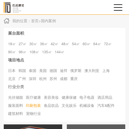
我的位置：
首页
>
国内案例
展台面积
18㎡
27㎡
30㎡
36㎡
42㎡
48㎡
54㎡
60㎡
64㎡
72㎡
90㎡
96㎡
108㎡
135㎡
144㎡
项目地点
日本
韩国
泰国
美国
德国
迪拜
俄罗斯
澳大利亚
上海
北京
广州
深圳
杭州
苏州
成都
重庆
行业分类
光伏储能
医疗健康
美容美妆
健康保健
电子电器
酒店用品
服装面料
印刷包装
食品饮品
文化娱乐
机械设备
汽车&配件
建筑材料
宠物行业