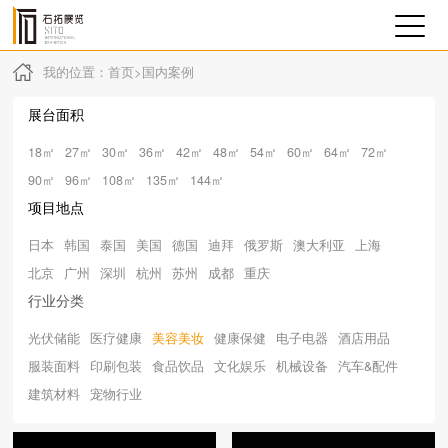
我的位置：
首页
>
国内案例
展台面积
18㎡
27㎡
30㎡
36㎡
42㎡
48㎡
54㎡
60㎡
64㎡
72㎡
90㎡
96㎡
108㎡
135㎡
144㎡
项目地点
日本
韩国
泰国
美国
德国
迪拜
俄罗斯
澳大利亚
上海
北京
广州
深圳
杭州
苏州
成都
重庆
行业分类
光伏储能
医疗健康
美容美妆
健康保健
电子电器
酒店用品
服装面料
印刷包装
食品饮品
文化娱乐
机械设备
汽车&配件
建筑材料
宠物行业