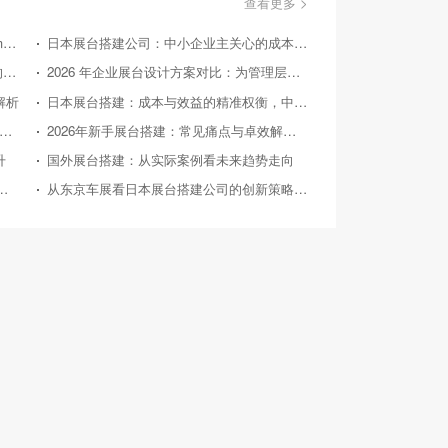
查看更多 >
美国国际消费类电子产品展览会（Consumer Electronics Show，简称CES）
日本展台搭建公司：中小企业主关心的成本效益问答
国外展台搭建：从实际案例探寻 2026 后的趋势方向
2026 年企业展台设计方案对比：为管理层提供精准决策参考
解析
日本展台搭建：成本与效益的精准权衡，中小企业的投资指南
26 年中小企业展台设计：对比竞品，探寻高性价比之路
2026年新手展台搭建：常见痛点与卓效解决方案
升
国外展台搭建：从实际案例看未来趋势走向
026年典型展会展台搭建案例深度剖析
从东京车展看日本展台搭建公司的创新策略与实践