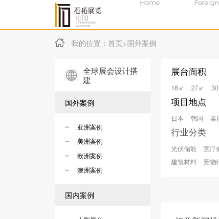
Home
Foreign
我的位置：
首页
>
国外案例
全球展会设计搭
展台面积
建
18㎡
27㎡
3
项目地点
国外案例
日本
韩国
泰
亚洲案例
行业分类
美洲案例
光伏储能
医疗
欧洲案例
建筑材料
宠物
澳洲案例
国内案例