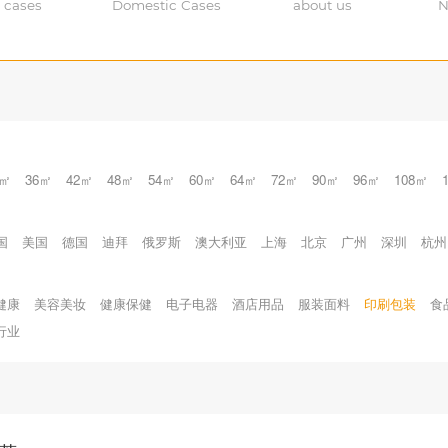
 cases
Domestic Cases
about us
N
0㎡
36㎡
42㎡
48㎡
54㎡
60㎡
64㎡
72㎡
90㎡
96㎡
108㎡
国
美国
德国
迪拜
俄罗斯
澳大利亚
上海
北京
广州
深圳
杭州
健康
美容美妆
健康保健
电子电器
酒店用品
服装面料
印刷包装
食
行业