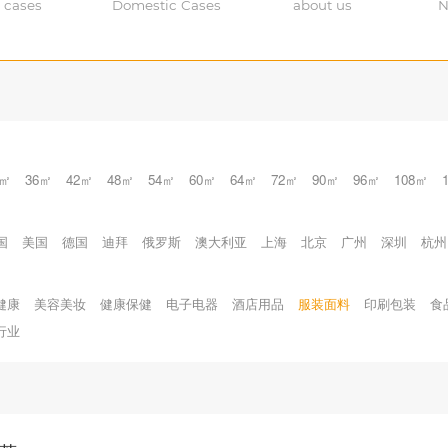
 cases
Domestic Cases
about us
N
0㎡
36㎡
42㎡
48㎡
54㎡
60㎡
64㎡
72㎡
90㎡
96㎡
108㎡
国
美国
德国
迪拜
俄罗斯
澳大利亚
上海
北京
广州
深圳
杭州
健康
美容美妆
健康保健
电子电器
酒店用品
服装面料
印刷包装
食
行业