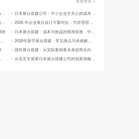
查看更多 >
美国国际消费类电子产品展览会（Consumer Electronics Show，简称CES）
日本展台搭建公司：中小企业主关心的成本效益问答
国外展台搭建：从实际案例探寻 2026 后的趋势方向
2026 年企业展台设计方案对比：为管理层提供精准决策参考
解析
日本展台搭建：成本与效益的精准权衡，中小企业的投资指南
26 年中小企业展台设计：对比竞品，探寻高性价比之路
2026年新手展台搭建：常见痛点与卓效解决方案
升
国外展台搭建：从实际案例看未来趋势走向
026年典型展会展台搭建案例深度剖析
从东京车展看日本展台搭建公司的创新策略与实践