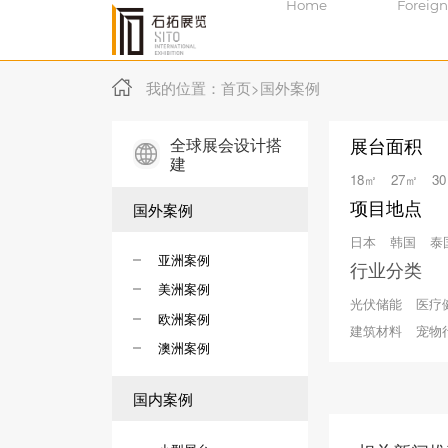
Home
Foreign
我的位置：
首页
>
国外案例
全球展会设计搭
展台面积
建
18㎡
27㎡
3
项目地点
国外案例
日本
韩国
泰
亚洲案例
行业分类
美洲案例
光伏储能
医疗
欧洲案例
建筑材料
宠物
澳洲案例
国内案例