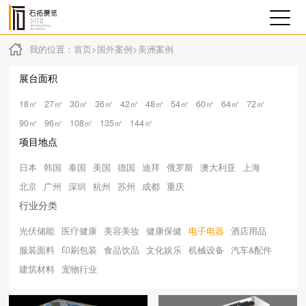
我的位置：
首页
>
国外案例
>
美洲案例
展台面积
18㎡
27㎡
30㎡
36㎡
42㎡
48㎡
54㎡
60㎡
64㎡
72㎡
90㎡
96㎡
108㎡
135㎡
144㎡
项目地点
日本
韩国
泰国
美国
德国
迪拜
俄罗斯
澳大利亚
上海
北京
广州
深圳
杭州
苏州
成都
重庆
行业分类
光伏储能
医疗健康
美容美妆
健康保健
电子电器
酒店用品
服装面料
印刷包装
食品饮品
文化娱乐
机械设备
汽车&配件
建筑材料
宠物行业