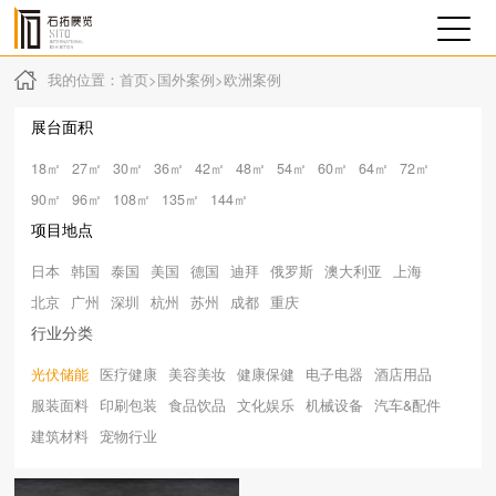
我的位置：
首页
>
国外案例
>
欧洲案例
展台面积
18㎡
27㎡
30㎡
36㎡
42㎡
48㎡
54㎡
60㎡
64㎡
72㎡
90㎡
96㎡
108㎡
135㎡
144㎡
项目地点
日本
韩国
泰国
美国
德国
迪拜
俄罗斯
澳大利亚
上海
北京
广州
深圳
杭州
苏州
成都
重庆
行业分类
光伏储能
医疗健康
美容美妆
健康保健
电子电器
酒店用品
服装面料
印刷包装
食品饮品
文化娱乐
机械设备
汽车&配件
建筑材料
宠物行业