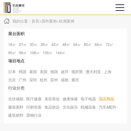
我的位置：
首页
>
国外案例
>
欧洲案例
展台面积
18㎡
27㎡
30㎡
36㎡
42㎡
48㎡
54㎡
60㎡
64㎡
72㎡
90㎡
96㎡
108㎡
135㎡
144㎡
项目地点
日本
韩国
泰国
美国
德国
迪拜
俄罗斯
澳大利亚
上海
北京
广州
深圳
杭州
苏州
成都
重庆
行业分类
光伏储能
医疗健康
美容美妆
健康保健
电子电器
酒店用品
服装面料
印刷包装
食品饮品
文化娱乐
机械设备
汽车&配件
建筑材料
宠物行业