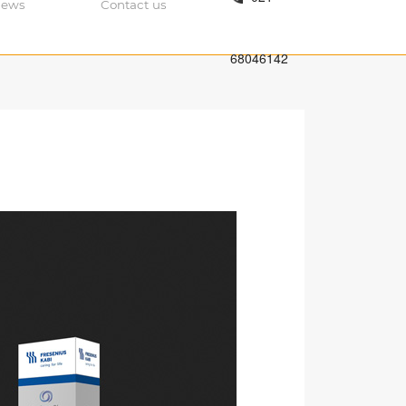
ews
Contact us
68046142