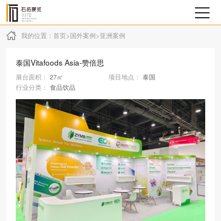
我的位置：
首页
>
国外案例
>
亚洲案例
泰国Vitafoods Asia-赞倍思
展台面积：
27㎡
项目地点：
泰国
行业分类：
食品饮品