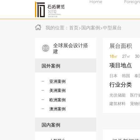
Home
Foreign
我的位置：
首页
>
国内案例
>
中型展台
全球展会设计搭
展台面积
建
18㎡
27㎡
3
项目地点
国外案例
日本
韩国
泰
亚洲案例
行业分类
美洲案例
光伏储能
医疗
欧洲案例
建筑材料
宠物
澳洲案例
国内案例