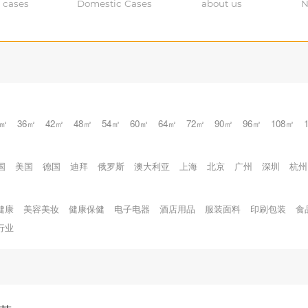
 cases
Domestic Cases
about us
N
0㎡
36㎡
42㎡
48㎡
54㎡
60㎡
64㎡
72㎡
90㎡
96㎡
108㎡
国
美国
德国
迪拜
俄罗斯
澳大利亚
上海
北京
广州
深圳
杭州
健康
美容美妆
健康保健
电子电器
酒店用品
服装面料
印刷包装
食
行业