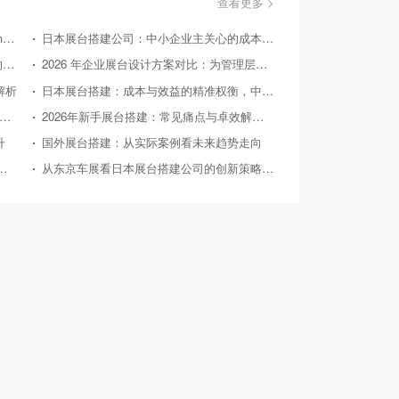
查看更多 >
美国国际消费类电子产品展览会（Consumer Electronics Show，简称CES）
日本展台搭建公司：中小企业主关心的成本效益问答
国外展台搭建：从实际案例探寻 2026 后的趋势方向
2026 年企业展台设计方案对比：为管理层提供精准决策参考
解析
日本展台搭建：成本与效益的精准权衡，中小企业的投资指南
26 年中小企业展台设计：对比竞品，探寻高性价比之路
2026年新手展台搭建：常见痛点与卓效解决方案
升
国外展台搭建：从实际案例看未来趋势走向
026年典型展会展台搭建案例深度剖析
从东京车展看日本展台搭建公司的创新策略与实践