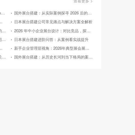
查看更多 >
美国国际消费类电子产品展览会（Consumer Electronics Show，简称CES）
国外展台搭建：从实际案例探寻 2026 后的趋势方向
不同展台搭建风格实际效果对比评测
日本展台搭建公司常见痛点与解决方案全解析
国外展台搭建：新手视角下不同搭建方案的性价比对比
2026 年中小企业展台设计：对比竞品，探寻高性价比之路
日本展台搭建公司：从历史轨迹到未来蓝图的深度剖析
日本展台搭建进阶问答：从案例看实战提升
台设计实用方案对比：助力性价比之选
新手企业管理层视角：2026年典型展会展台搭建案例深度剖析
日本展台搭建新手FAQ：性价比之路上的关键解惑
国外展台搭建：从历史长河到当下格局的案例剖析