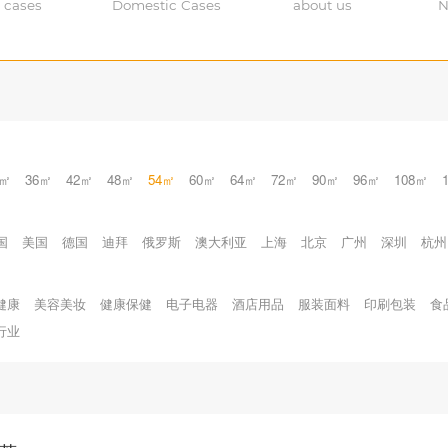
 cases
Domestic Cases
about us
N
0㎡
36㎡
42㎡
48㎡
54㎡
60㎡
64㎡
72㎡
90㎡
96㎡
108㎡
国
美国
德国
迪拜
俄罗斯
澳大利亚
上海
北京
广州
深圳
杭州
健康
美容美妆
健康保健
电子电器
酒店用品
服装面料
印刷包装
食
行业