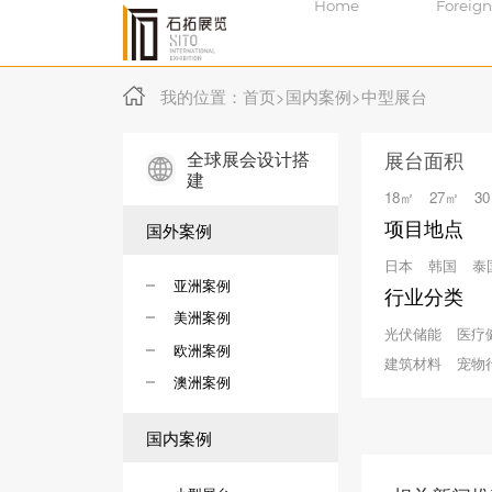
Home
Foreign
我的位置：
首页
>
国内案例
>
中型展台
全球展会设计搭
展台面积
建
18㎡
27㎡
3
项目地点
国外案例
日本
韩国
泰
亚洲案例
行业分类
美洲案例
光伏储能
医疗
欧洲案例
建筑材料
宠物
澳洲案例
国内案例