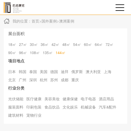
我的位置：
首页
>
国外案例
>
澳洲案例
展台面积
18㎡
27㎡
30㎡
36㎡
42㎡
48㎡
54㎡
60㎡
64㎡
72㎡
90㎡
96㎡
108㎡
135㎡
144㎡
项目地点
日本
韩国
泰国
美国
德国
迪拜
俄罗斯
澳大利亚
上海
北京
广州
深圳
杭州
苏州
成都
重庆
行业分类
光伏储能
医疗健康
美容美妆
健康保健
电子电器
酒店用品
服装面料
印刷包装
食品饮品
文化娱乐
机械设备
汽车&配件
建筑材料
宠物行业