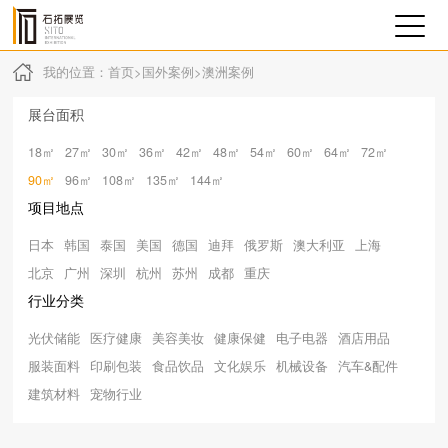
我的位置：
首页
>
国外案例
>
澳洲案例
展台面积
18㎡
27㎡
30㎡
36㎡
42㎡
48㎡
54㎡
60㎡
64㎡
72㎡
90㎡
96㎡
108㎡
135㎡
144㎡
项目地点
日本
韩国
泰国
美国
德国
迪拜
俄罗斯
澳大利亚
上海
北京
广州
深圳
杭州
苏州
成都
重庆
行业分类
光伏储能
医疗健康
美容美妆
健康保健
电子电器
酒店用品
服装面料
印刷包装
食品饮品
文化娱乐
机械设备
汽车&配件
建筑材料
宠物行业