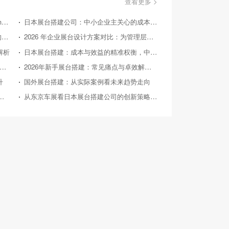
查看更多 >
美国国际消费类电子产品展览会（Consumer Electronics Show，简称CES）
日本展台搭建公司：中小企业主关心的成本效益问答
国外展台搭建：从实际案例探寻 2026 后的趋势方向
2026 年企业展台设计方案对比：为管理层提供精准决策参考
解析
日本展台搭建：成本与效益的精准权衡，中小企业的投资指南
26 年中小企业展台设计：对比竞品，探寻高性价比之路
2026年新手展台搭建：常见痛点与卓效解决方案
升
国外展台搭建：从实际案例看未来趋势走向
026年典型展会展台搭建案例深度剖析
从东京车展看日本展台搭建公司的创新策略与实践