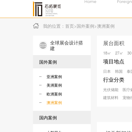
Home
Foreign
我的位置：
首页
>
国外案例
>
澳洲案例
全球展会设计搭
展台面积
建
18㎡
27㎡
3
项目地点
国外案例
日本
韩国
泰
亚洲案例
行业分类
美洲案例
光伏储能
医疗
欧洲案例
建筑材料
宠物
澳洲案例
国内案例