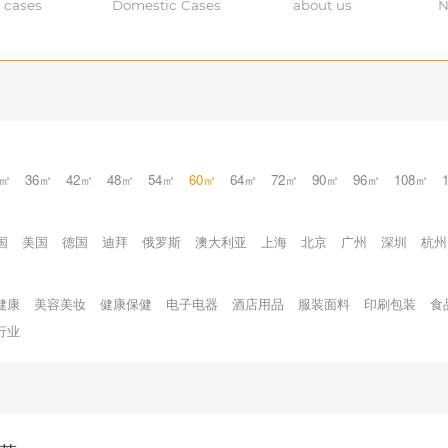
 cases
Domestic Cases
about us
N
0㎡
36㎡
42㎡
48㎡
54㎡
60㎡
64㎡
72㎡
90㎡
96㎡
108㎡
国
美国
德国
迪拜
俄罗斯
澳大利亚
上海
北京
广州
深圳
杭州
健康
美容美妆
健康保健
电子电器
酒店用品
服装面料
印刷包装
食
行业