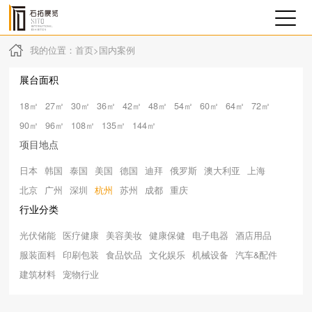
我的位置：
首页
>
国内案例
展台面积
18㎡
27㎡
30㎡
36㎡
42㎡
48㎡
54㎡
60㎡
64㎡
72㎡
90㎡
96㎡
108㎡
135㎡
144㎡
项目地点
日本
韩国
泰国
美国
德国
迪拜
俄罗斯
澳大利亚
上海
北京
广州
深圳
杭州
苏州
成都
重庆
行业分类
光伏储能
医疗健康
美容美妆
健康保健
电子电器
酒店用品
服装面料
印刷包装
食品饮品
文化娱乐
机械设备
汽车&配件
建筑材料
宠物行业