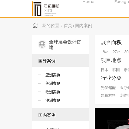
Home
Foreign
我的位置：
首页
>
国内案例
全球展会设计搭
展台面积
建
18㎡
27㎡
3
项目地点
国外案例
日本
韩国
泰
亚洲案例
行业分类
美洲案例
光伏储能
医疗
欧洲案例
建筑材料
宠物
澳洲案例
国内案例