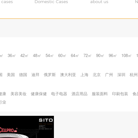
 cases
Domestic Cases
about us
N
0㎡
36㎡
42㎡
48㎡
54㎡
60㎡
64㎡
72㎡
90㎡
96㎡
108㎡
国
美国
德国
迪拜
俄罗斯
澳大利亚
上海
北京
广州
深圳
杭州
健康
美容美妆
健康保健
电子电器
酒店用品
服装面料
印刷包装
食
行业