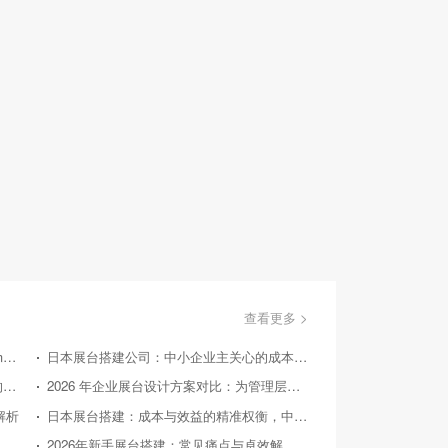
查看更多 >
美国国际消费类电子产品展览会（Consumer Electronics Show，简称CES）
日本展台搭建公司：中小企业主关心的成本效益问答
国外展台搭建：从实际案例探寻 2026 后的趋势方向
2026 年企业展台设计方案对比：为管理层提供精准决策参考
解析
日本展台搭建：成本与效益的精准权衡，中小企业的投资指南
26 年中小企业展台设计：对比竞品，探寻高性价比之路
2026年新手展台搭建：常见痛点与卓效解决方案