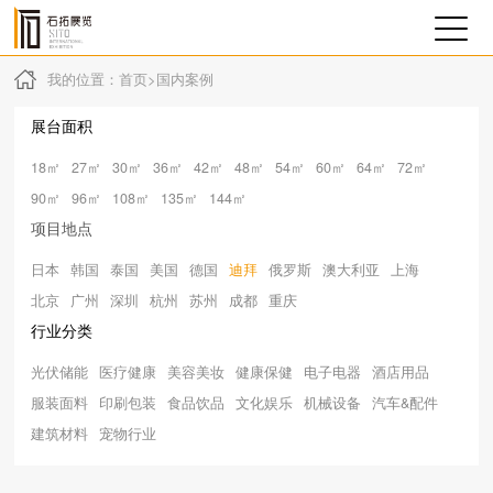
我的位置：
首页
>
国内案例
展台面积
18㎡
27㎡
30㎡
36㎡
42㎡
48㎡
54㎡
60㎡
64㎡
72㎡
90㎡
96㎡
108㎡
135㎡
144㎡
项目地点
日本
韩国
泰国
美国
德国
迪拜
俄罗斯
澳大利亚
上海
北京
广州
深圳
杭州
苏州
成都
重庆
行业分类
光伏储能
医疗健康
美容美妆
健康保健
电子电器
酒店用品
服装面料
印刷包装
食品饮品
文化娱乐
机械设备
汽车&配件
建筑材料
宠物行业