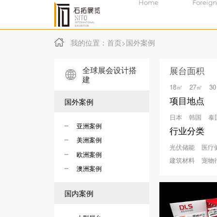
Home
Foreign
我的位置：
首页
>
国外案例
全球展会设计搭
展台面积
建
18㎡
27㎡
3
项目地点
国外案例
日本
韩国
泰
亚洲案例
行业分类
美洲案例
光伏储能
医疗
欧洲案例
建筑材料
宠物
澳洲案例
国内案例