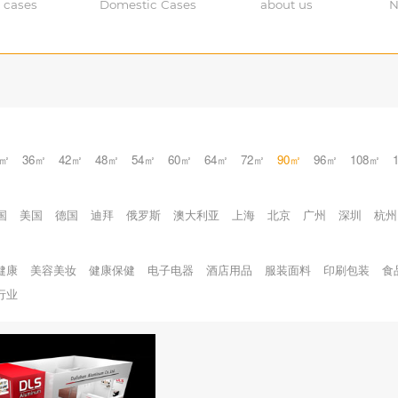
 cases
Domestic Cases
about us
N
0㎡
36㎡
42㎡
48㎡
54㎡
60㎡
64㎡
72㎡
90㎡
96㎡
108㎡
国
美国
德国
迪拜
俄罗斯
澳大利亚
上海
北京
广州
深圳
杭州
健康
美容美妆
健康保健
电子电器
酒店用品
服装面料
印刷包装
食
行业