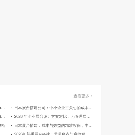
查看更多 >
美国国际消费类电子产品展览会（Consumer Electronics Show，简称CES）
日本展台搭建公司：中小企业主关心的成本效益问答
国外展台搭建：从实际案例探寻 2026 后的趋势方向
2026 年企业展台设计方案对比：为管理层提供精准决策参考
解析
日本展台搭建：成本与效益的精准权衡，中小企业的投资指南
26 年中小企业展台设计：对比竞品，探寻高性价比之路
2026年新手展台搭建：常见痛点与卓效解决方案