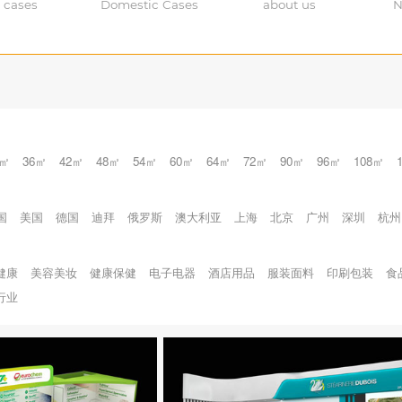
 cases
Domestic Cases
about us
N
0㎡
36㎡
42㎡
48㎡
54㎡
60㎡
64㎡
72㎡
90㎡
96㎡
108㎡
国
美国
德国
迪拜
俄罗斯
澳大利亚
上海
北京
广州
深圳
杭州
健康
美容美妆
健康保健
电子电器
酒店用品
服装面料
印刷包装
食
行业