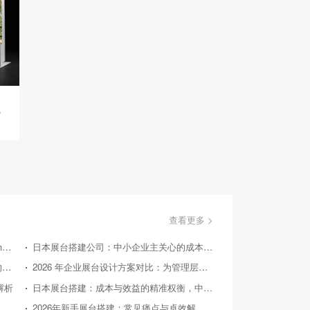
查看更多 >
美国国际消费类电子产品展览会（Consumer Electronics Show，简称CES）
日本展台搭建公司：中小企业主关心的成本效益问答
国外展台搭建：从实际案例探寻 2026 后的趋势方向
2026 年企业展台设计方案对比：为管理层提供精准决策参考
解析
日本展台搭建：成本与效益的精准权衡，中小企业的投资指南
26 年中小企业展台设计：对比竞品，探寻高性价比之路
2026年新手展台搭建：常见痛点与卓效解决方案