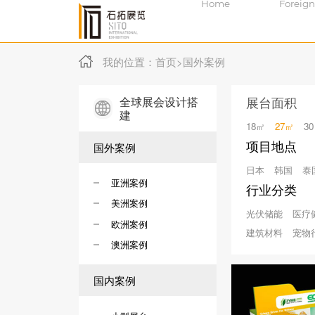
Home
Foreign
我的位置：
首页
>
国外案例
全球展会设计搭
展台面积
建
18㎡
27㎡
3
项目地点
国外案例
日本
韩国
泰
亚洲案例
行业分类
美洲案例
光伏储能
医疗
欧洲案例
建筑材料
宠物
澳洲案例
国内案例