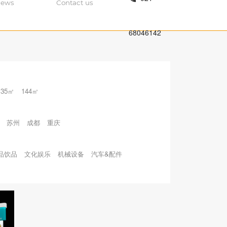
ews
Contact us
68046142
135㎡
144㎡
苏州
成都
重庆
品饮品
文化娱乐
机械设备
汽车&配件