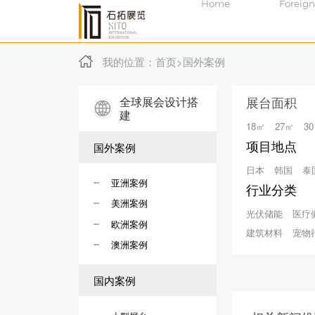
Home
Foreign
我的位置：
首页
>
国外案例
全球展会设计搭
展台面积
建
18㎡
27㎡
3
项目地点
国外案例
日本
韩国
泰
亚洲案例
行业分类
美洲案例
光伏储能
医疗
欧洲案例
建筑材料
宠物
澳洲案例
国内案例