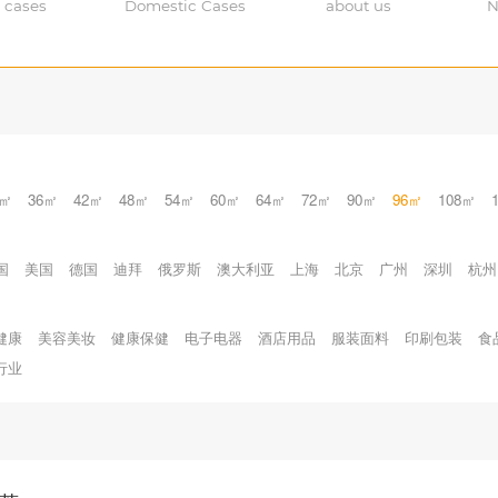
 cases
Domestic Cases
about us
N
0㎡
36㎡
42㎡
48㎡
54㎡
60㎡
64㎡
72㎡
90㎡
96㎡
108㎡
国
美国
德国
迪拜
俄罗斯
澳大利亚
上海
北京
广州
深圳
杭州
健康
美容美妆
健康保健
电子电器
酒店用品
服装面料
印刷包装
食
行业