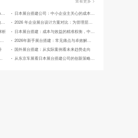
查看更多 >
美国国际消费类电子产品展览会（Consumer Electronics Show，简称CES）
日本展台搭建公司：中小企业主关心的成本效益问答
国外展台搭建：从实际案例探寻 2026 后的趋势方向
2026 年企业展台设计方案对比：为管理层提供精准决策参考
解析
日本展台搭建：成本与效益的精准权衡，中小企业的投资指南
26 年中小企业展台设计：对比竞品，探寻高性价比之路
2026年新手展台搭建：常见痛点与卓效解决方案
升
国外展台搭建：从实际案例看未来趋势走向
026年典型展会展台搭建案例深度剖析
从东京车展看日本展台搭建公司的创新策略与实践