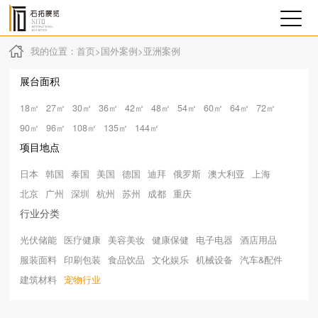
我的位置：
首页
>
国外案例
>
亚洲案例
展台面积
18㎡
27㎡
30㎡
36㎡
42㎡
48㎡
54㎡
60㎡
64㎡
72㎡
90㎡
96㎡
108㎡
135㎡
144㎡
项目地点
日本
韩国
泰国
美国
德国
迪拜
俄罗斯
澳大利亚
上海
北京
广州
深圳
杭州
苏州
成都
重庆
行业分类
光伏储能
医疗健康
美容美妆
健康保健
电子电器
酒店用品
服装面料
印刷包装
食品饮品
文化娱乐
机械设备
汽车&配件
建筑材料
宠物行业