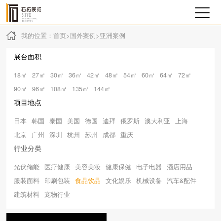
我的位置：
首页
>
国外案例
>
亚洲案例
展台面积
18㎡
27㎡
30㎡
36㎡
42㎡
48㎡
54㎡
60㎡
64㎡
72㎡
90㎡
96㎡
108㎡
135㎡
144㎡
项目地点
日本
韩国
泰国
美国
德国
迪拜
俄罗斯
澳大利亚
上海
北京
广州
深圳
杭州
苏州
成都
重庆
行业分类
光伏储能
医疗健康
美容美妆
健康保健
电子电器
酒店用品
服装面料
印刷包装
食品饮品
文化娱乐
机械设备
汽车&配件
建筑材料
宠物行业