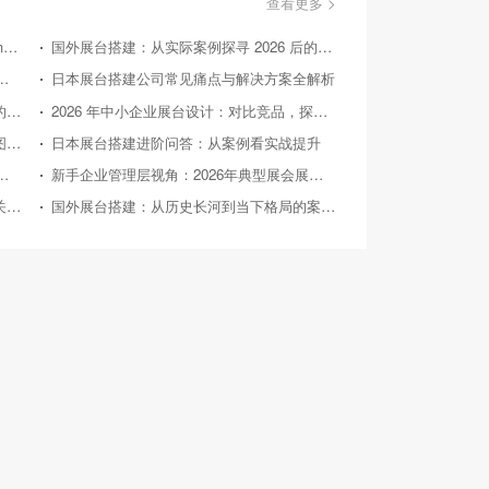
查看更多 >
美国国际消费类电子产品展览会（Consumer Electronics Show，简称CES）
国外展台搭建：从实际案例探寻 2026 后的趋势方向
不同展台搭建风格实际效果对比评测
日本展台搭建公司常见痛点与解决方案全解析
国外展台搭建：新手视角下不同搭建方案的性价比对比
2026 年中小企业展台设计：对比竞品，探寻高性价比之路
日本展台搭建公司：从历史轨迹到未来蓝图的深度剖析
日本展台搭建进阶问答：从案例看实战提升
台设计实用方案对比：助力性价比之选
新手企业管理层视角：2026年典型展会展台搭建案例深度剖析
日本展台搭建新手FAQ：性价比之路上的关键解惑
国外展台搭建：从历史长河到当下格局的案例剖析