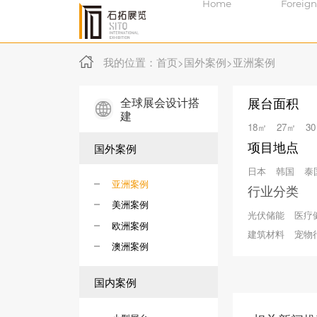
Home
Foreign
我的位置：
首页
>
国外案例
>
亚洲案例
全球展会设计搭
展台面积
建
18㎡
27㎡
3
项目地点
国外案例
日本
韩国
泰
亚洲案例
行业分类
美洲案例
光伏储能
医疗
欧洲案例
建筑材料
宠物
澳洲案例
国内案例