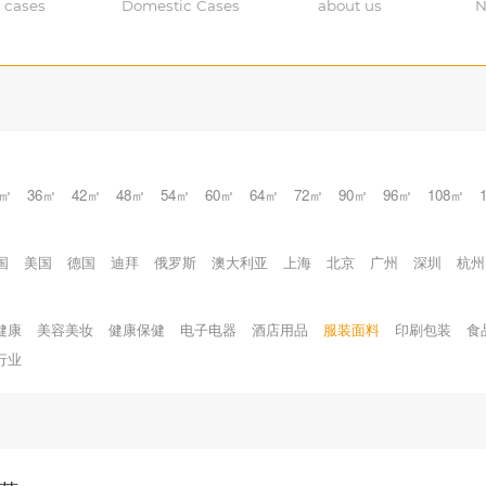
 cases
Domestic Cases
about us
N
0㎡
36㎡
42㎡
48㎡
54㎡
60㎡
64㎡
72㎡
90㎡
96㎡
108㎡
国
美国
德国
迪拜
俄罗斯
澳大利亚
上海
北京
广州
深圳
杭州
健康
美容美妆
健康保健
电子电器
酒店用品
服装面料
印刷包装
食
行业